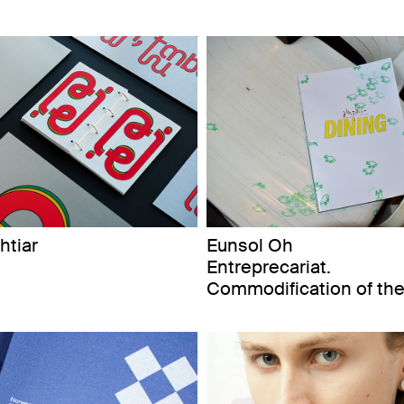
tiar
Eunsol Oh
Entreprecariat.
Commodification of the 