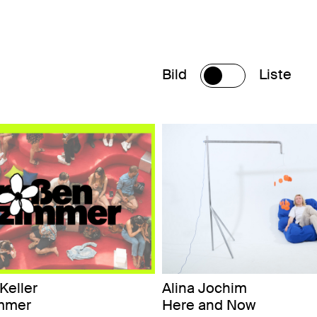
Bild
Liste
Keller
Alina Jochim
mmer
Here and Now