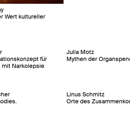
ay
r Wert kultureller
r
Julia Motz
tionskonzept für
Mythen der Organspen
mit Narkolepsie
cher
Linus Schmitz
Bodies.
Orte des Zusammenk