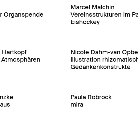
Marcel Malchin
r Organspende
Vereinsstrukturen im P
Eishockey
 Hartkopf
Nicole Dahm-van Opbe
ve Atmosphären
Illustration rhizomatisc
Gedankenkonstrukte
anzke
Paula Robrock
haus
mira